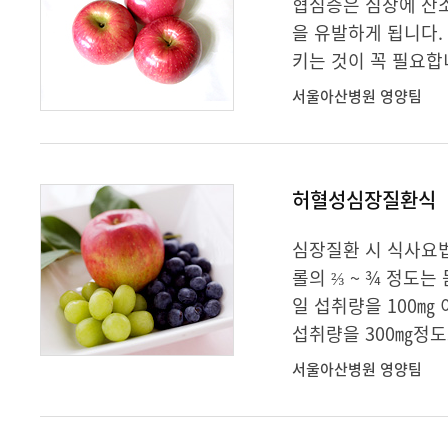
협심증은 심장에 산
을 유발하게 됩니다.
키는 것이 꼭 필요합
서울아산병원 영양팀
허혈성심장질환식
심장질환 시 식사요법
롤의 ⅔ ~ ¾ 정도
일 섭취량을 100㎎
섭취량을 300㎎정도
서울아산병원 영양팀