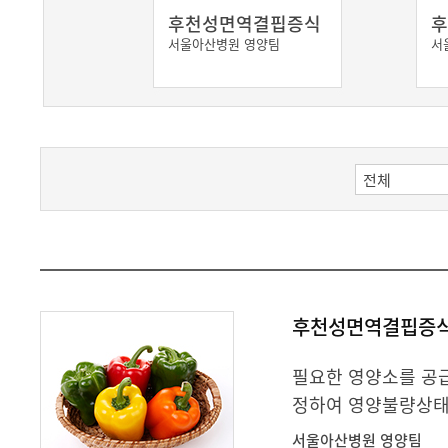
후천성면역결핍증식
후
서울아산병원 영양팀
서
후천성면역결핍증
필요한 영양소를 공급
정하여 영양불량상태
서울아산병원 영양팀