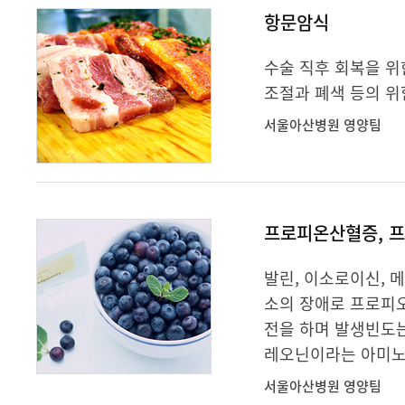
항문암식
수술 직후 회복을 위
조절과 폐색 등의 위
서울아산병원 영양팀
프로피온산혈증, 
발린, 이소로이신, 메
소의 장애로 프로피
전을 하며 발생빈도는
레오닌이라는 아미노산
서울아산병원 영양팀