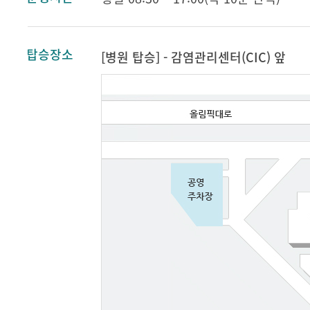
탑승장소
[병원 탑승] - 감염관리센터(CIC) 앞