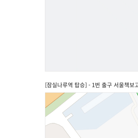
[잠실나루역 탑승] - 1번 출구 서울책보