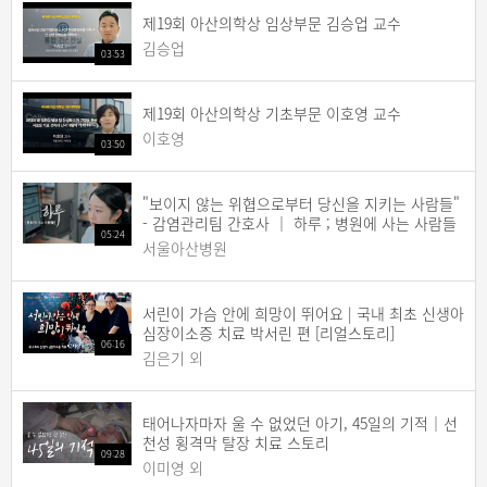
제19회 아산의학상 임상부문 김승업 교수
김승업
03:53
제19회 아산의학상 기초부문 이호영 교수
이호영
03:50
"보이지 않는 위협으로부터 당신을 지키는 사람들"
- 감염관리팀 간호사 ｜ 하루 ; 병원에 사는 사람들
05:24
서울아산병원
서린이 가슴 안에 희망이 뛰어요 | 국내 최초 신생아
심장이소증 치료 박서린 편 [리얼스토리]
06:16
김은기 외
태어나자마자 울 수 없었던 아기, 45일의 기적｜선
천성 횡격막 탈장 치료 스토리
09:28
이미영 외