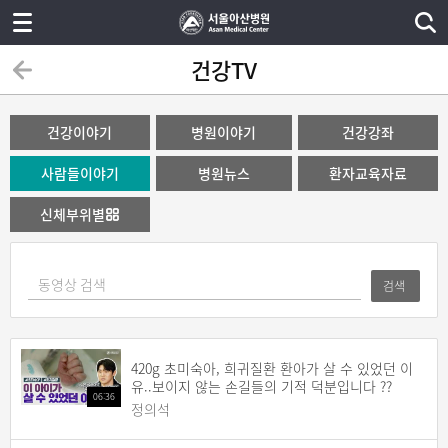
건강TV
건강이야기
병원이야기
건강강좌
사람들이야기
병원뉴스
환자교육자료
신체부위별
검색
420g 초미숙아, 희귀질환 환아가 살 수 있었던 이
유..보이지 않는 손길들의 기적 덕분입니다 ??
06:36
정의석