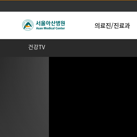
의료진/진료과
건강TV