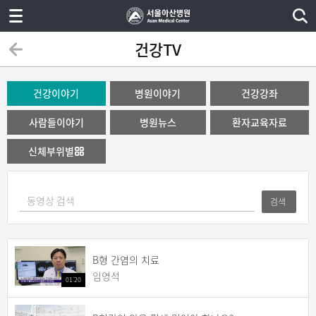
건강TV
건강이야기
병원이야기
건강강좌
사람들이야기
병원뉴스
환자교육자료
신체부위별
검색
B형 간염의 치료
임영석
01:20