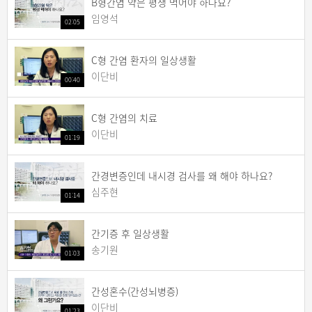
B형간염 약은 평생 먹어야 하나요?
임영석
02:05
C형 간염 환자의 일상생활
이단비
00:40
C형 간염의 치료
이단비
01:19
간경변증인데 내시경 검사를 왜 해야 하나요?
심주현
01:14
간기증 후 일상생활
송기원
01:03
간성혼수(간성뇌병증)
이단비
01:23